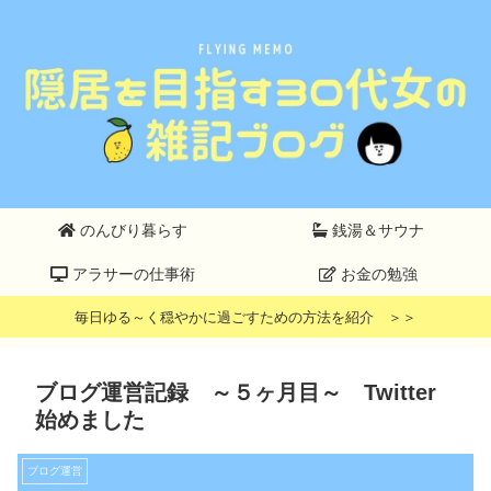
のんびり暮らす
銭湯＆サウナ
アラサーの仕事術
お金の勉強
毎日ゆる～く穏やかに過ごすための方法を紹介 ＞＞
ブログ運営記録 ～５ヶ月目～ Twitter
始めました
ブログ運営