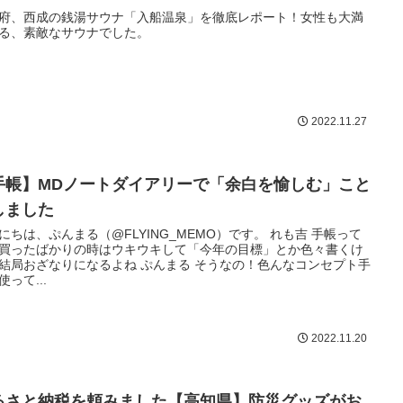
府、西成の銭湯サウナ「入船温泉」を徹底レポート！女性も大満
る、素敵なサウナでした。
2022.11.27
手帳】MDノートダイアリーで「余白を愉しむ」こと
しました
にちは、ぷんまる（@FLYING_MEMO）です。 れも吉 手帳って
買ったばかりの時はウキウキして「今年の目標」とか色々書くけ
結局おざなりになるよね ぷんまる そうなの！色んなコンセプト手
使って...
2022.11.20
るさと納税を頼みました【高知県】防災グッズがお