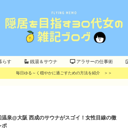
暮らす
銭湯＆サウナ
アラサーの仕事術
毎日ゆる～く穏やかに過ごすための方法を紹介 ＞＞
船温泉@大阪 西成のサウナがスゴイ！女性目線の徹
レポ