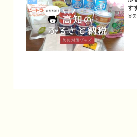
お金
す
楽天