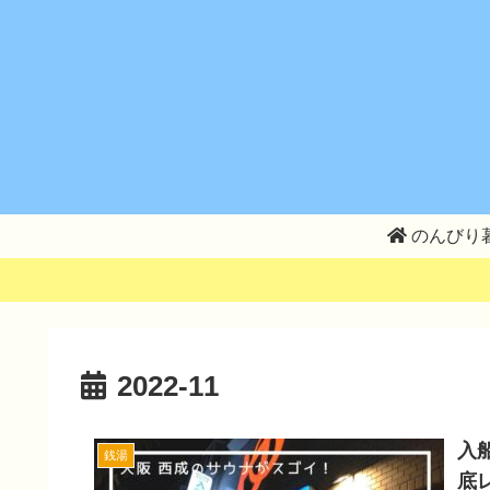
のんびり
2022-11
入
銭湯
底