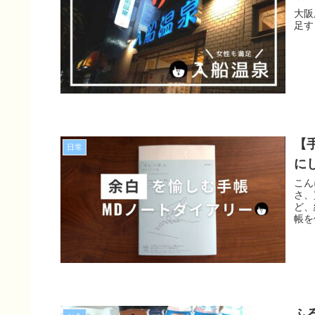
大阪
足す
【
日常
に
こん
さ、
ど、
帳を
ふ