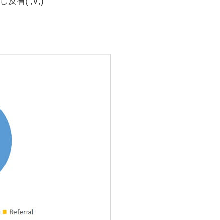
( ;∀;)