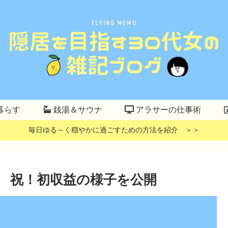
暮らす
銭湯＆サウナ
アラサーの仕事術
毎日ゆる～く穏やかに過ごすための方法を紹介 ＞＞
 祝！初収益の様子を公開