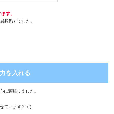
います。
感想系）でした。
に力を入れる
営を中心に頑張りました。
ています(*´з`)