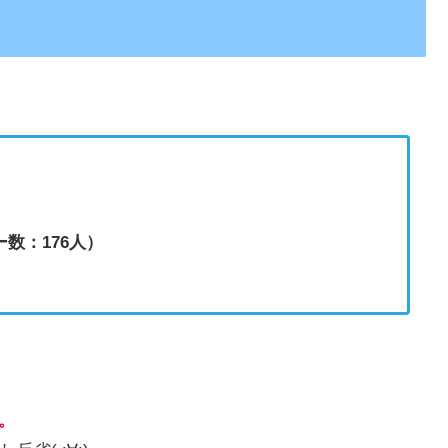
ー数：176人）
。