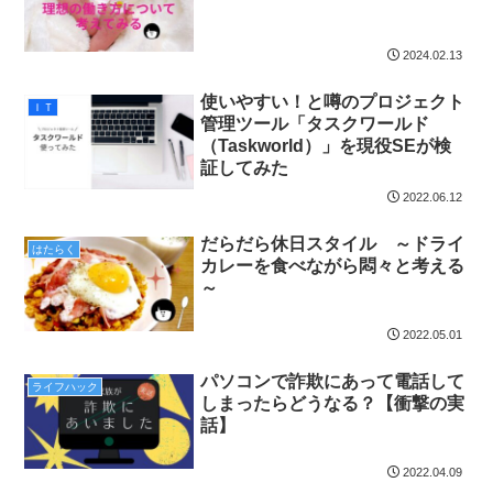
2024.02.13
使いやすい！と噂のプロジェクト
ＩＴ
管理ツール「タスクワールド
（Taskworld）」を現役SEが検
証してみた
2022.06.12
だらだら休日スタイル ～ドライ
はたらく
カレーを食べながら悶々と考える
～
2022.05.01
パソコンで詐欺にあって電話して
ライフハック
しまったらどうなる？【衝撃の実
話】
2022.04.09