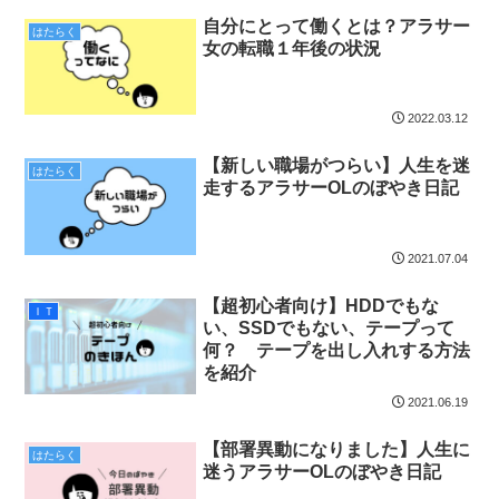
自分にとって働くとは？アラサー
はたらく
女の転職１年後の状況
2022.03.12
【新しい職場がつらい】人生を迷
はたらく
走するアラサーOLのぼやき日記
2021.07.04
【超初心者向け】HDDでもな
ＩＴ
い、SSDでもない、テープって
何？ テープを出し入れする方法
を紹介
2021.06.19
【部署異動になりました】人生に
はたらく
迷うアラサーOLのぼやき日記