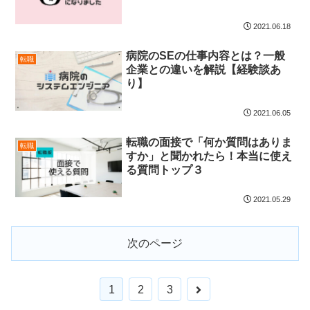
2021.06.18
病院のSEの仕事内容とは？一般
転職
企業との違いを解説【経験談あ
り】
2021.06.05
転職の面接で「何か質問はありま
転職
すか」と聞かれたら！本当に使え
る質問トップ３
2021.05.29
次のページ
1
2
3