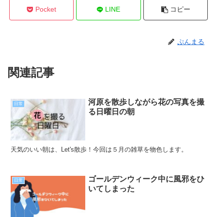
Pocket
LINE
コピー
ぷんまる
関連記事
河原を散歩しながら花の写真を撮
日常
る日曜日の朝
天気のいい朝は、Let's散歩！今回は５月の雑草を物色します。
ゴールデンウィーク中に風邪をひ
日常
いてしまった