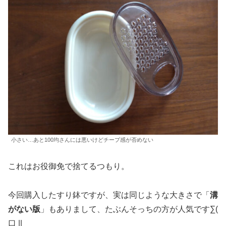
小さい…あと100均さんには悪いけどチープ感が否めない
これはお役御免で捨てるつもり。
今回購入したすり鉢ですが、実は同じような大きさで「
溝
がない版
」もありまして、たぶんそっちの方が人気です∑(
口 ||