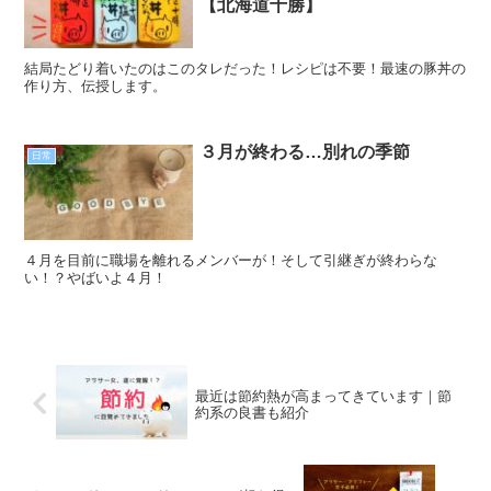
【北海道十勝】
結局たどり着いたのはこのタレだった！レシピは不要！最速の豚丼の
作り方、伝授します。
３月が終わる…別れの季節
日常
４月を目前に職場を離れるメンバーが！そして引継ぎが終わらな
い！？やばいよ４月！
最近は節約熱が高まってきています｜節
約系の良書も紹介