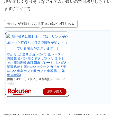
理が楽しくなりそうなアイテムが多いので目移りしちゃい
ます(*￣▽￣*)
食パンが美味しくなる直火の食パン皿もある
◎かもしか道具店 直火のパン皿[トースト
陶器 皿 食パン 焼く 直火 ガス パン皿 おし
ゃれ 耐熱陶器 角皿 四角 プレート パン 置き
湿気 逃がす 蒸れない サクサク カリカリ 美
味しい 食卓 カフェ風 カフェ 食器 黒 白 朝
食 洋食器]
価格：3960円（税込、送料別)
(2023/2/12
時点)
楽天で購入