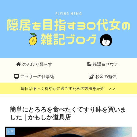
のんびり暮らす
銭湯＆サウナ
アラサーの仕事術
お金の勉強
毎日ゆる～く穏やかに過ごすための方法を紹介 ＞＞
簡単にとろろを食べたくてすり鉢を買いま
した｜かもしか道具店
日常