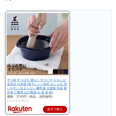
すり鉢 すりばち 溝なし すりバチ かもしか
道具店 日本製 [電子レンジ対応 おしゃれ 洗
いやすい 詰まらない 離乳食 介護食 乳鉢 萬
古焼 三重県 山口陶器 白 黒 茶 藍]
価格：3740円（税込、送料無料)
(2023/2/12時点)
楽天で購入