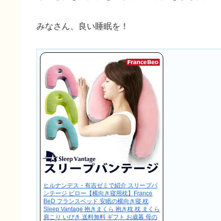
みなさん、良い睡眠を！
ヒルナンデス・有吉ゼミで紹介 スリープバ
ンテージ ピロー【横向き寝用枕】France
BeD フランスベッド 安眠の横向き寝 枕
Sleep Vantage 抱きまくら 抱き枕 枕 まくら
肩こり いびき 送料無料 ギフト お歳暮 母の