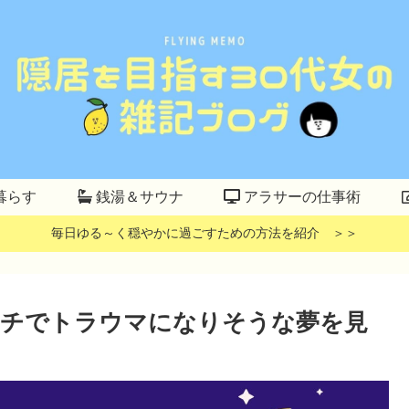
暮らす
銭湯＆サウナ
アラサーの仕事術
毎日ゆる～く穏やかに過ごすための方法を紹介 ＞＞
イチでトラウマになりそうな夢を見