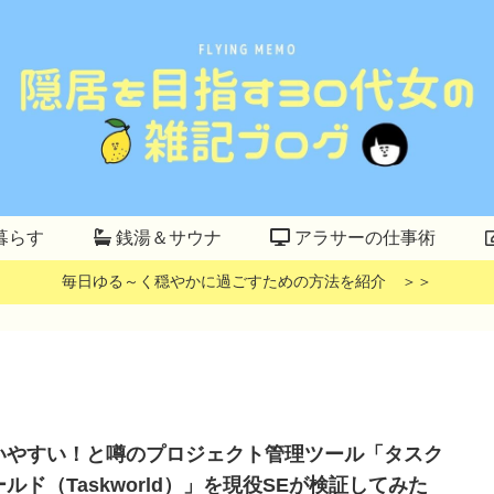
暮らす
銭湯＆サウナ
アラサーの仕事術
毎日ゆる～く穏やかに過ごすための方法を紹介 ＞＞
いやすい！と噂のプロジェクト管理ツール「タスク
ールド（Taskworld）」を現役SEが検証してみた