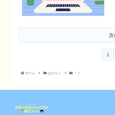
次
1
ホーム
はたらく
ＩＴ