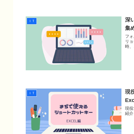
深
ＩＴ
集
フォ
リョ
時、
現
ＩＴ
Ex
現役
紹介