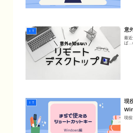
意
ＩＴ
最近
ば…( 
現
ＩＴ
Wi
現役