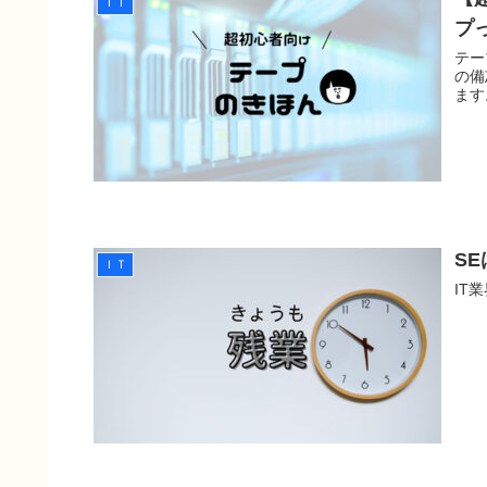
ＩＴ
プ
テー
の備
ます
S
ＩＴ
IT