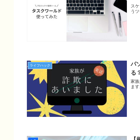
スケ
うツ
パ
ライフハック
る
家族
ます
【