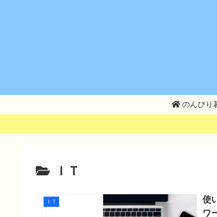
のんびり
ＩＴ
使
ＩＴ
ワ