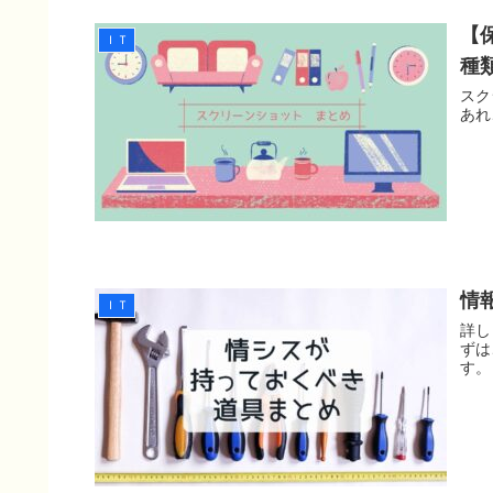
【
ＩＴ
種
スク
あれ
情
ＩＴ
詳し
ずは
す。