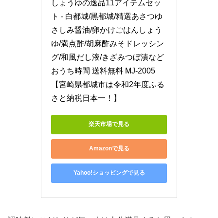
しょうゆの逸品11アイテムセッ
ト - 白都城/黒都城/精選あさつゆ 
さしみ醤油/卵かけごはんしょう
ゆ/満点酢/胡麻酢みそドレッシン
グ/和風だし液/きざみつぼ漬など 
おうち時間 送料無料 MJ-2005
【宮崎県都城市は令和2年度ふる
さと納税日本一！】
楽天市場で見る
Amazonで見る
Yahoo!ショッピングで見る