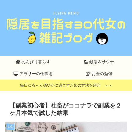
のんびり暮らす
銭湯＆サウナ
アラサーの仕事術
お金の勉強
毎日ゆる～く穏やかに過ごすための方法を紹介 ＞＞
【副業初心者】社畜がココナラで副業を２
ヶ月本気で試した結果
お金