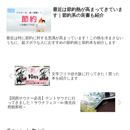
最近は節約熱が高まってきていま
お金
す｜節約系の良書も紹介
最近は特に節約に対する意識が高まっています！この熱を冷まさない
うちに、超ズボラな人におすすめの節約術と節約本を紹介します
文学フリマ@大阪に行ってきた！買った
本を紹介します
【関西サウナー必見】テントサウナに行
ってきました！サウナフェス～in 南光自
然観察村～