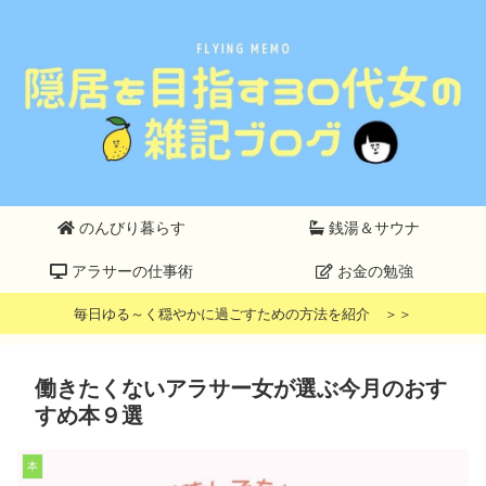
のんびり暮らす
銭湯＆サウナ
アラサーの仕事術
お金の勉強
毎日ゆる～く穏やかに過ごすための方法を紹介 ＞＞
働きたくないアラサー女が選ぶ今月のおす
すめ本９選
本