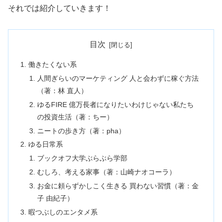
それでは紹介していきます！
目次
働きたくない系
人間ぎらいのマーケティング 人と会わずに稼ぐ方法
（著：林 直人）
ゆるFIRE 億万長者になりたいわけじゃない私たち
の投資生活（著：ちー）
ニートの歩き方（著：pha）
ゆる日常系
ブックオフ大学ぶらぶら学部
むしろ、考える家事（著：山崎ナオコーラ）
お金に頼らずかしこく生きる 買わない習慣（著：金
子 由紀子）
暇つぶしのエンタメ系