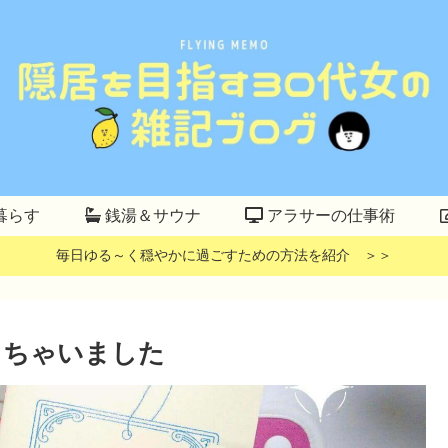
暮らす
銭湯＆サウナ
アラサーの仕事術
毎日ゆる～く穏やかに過ごすための方法を紹介 ＞＞
っちゃいました