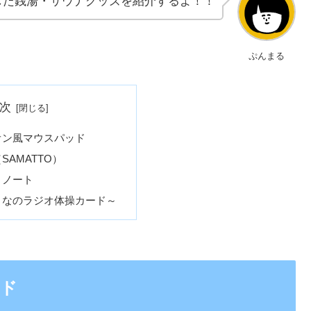
した銭湯・サウナグッズを紹介するよ！！
ぷんまる
次
オン風マウスパッド
SAMATTO）
きノート
となのラジオ体操カード～
ッド