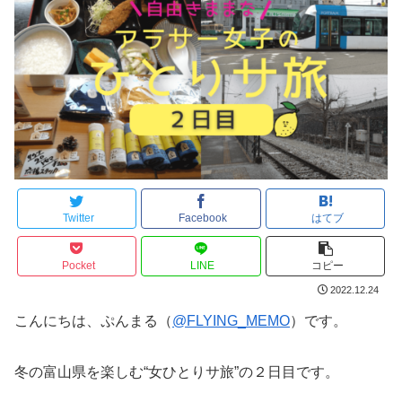
Twitter
Facebook
はてブ
Pocket
LINE
コピー
2022.12.24
こんにちは、ぷんまる（
@FLYING_MEMO
）です。
冬の富山県を楽しむ“女ひとりサ旅”の２日目です。