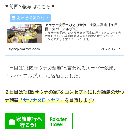
▼前回の記事はこちら▼
アラサー女子のひとりサ旅 大阪⇔富山【１日
目：スパ・アルプス】
アラサー女子が、ひとりサ旅 in 富山に行ってきました！大
阪から行くなら富山がオススメ！感想と費用などなど、ド
ドンと紹介します！！！（１日目）
flying-memo.com
2022.12.19
１日目は“北陸サウナの聖地”と言われるスーパー銭湯、
「スパ・アルプス」に宿泊しました。
２日目は“北欧サウナの家”をコンセプトにした話題のサウ
ナ施設「
サウナタロトヤマ
」を目指します♪