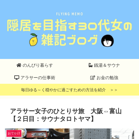
のんびり暮らす
銭湯＆サウナ
アラサーの仕事術
お金の勉強
毎日ゆる～く穏やかに過ごすための方法を紹介 ＞＞
アラサー女子のひとりサ旅 大阪⇔富山
【２日目：サウナタロトヤマ】
おでかけ