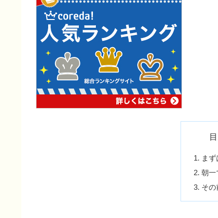
目
まず
朝一
その