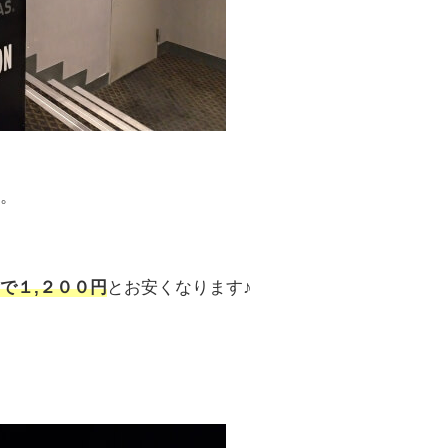
。
で１,２００円
とお安くなります♪