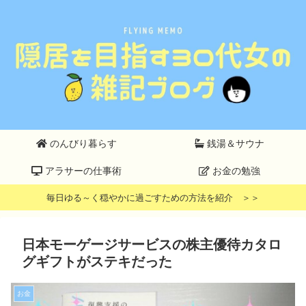
のんびり暮らす
銭湯＆サウナ
アラサーの仕事術
お金の勉強
毎日ゆる～く穏やかに過ごすための方法を紹介 ＞＞
日本モーゲージサービスの株主優待カタロ
グギフトがステキだった
お金