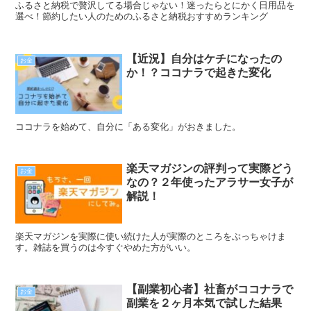
ふるさと納税で贅沢してる場合じゃない！迷ったらとにかく日用品を
選べ！節約したい人のためのふるさと納税おすすめランキング
【近況】自分はケチになったの
お金
か！？ココナラで起きた変化
ココナラを始めて、自分に「ある変化」がおきました。
楽天マガジンの評判って実際どう
お金
なの？２年使ったアラサー女子が
解説！
楽天マガジンを実際に使い続けた人が実際のところをぶっちゃけま
す。雑誌を買うのは今すぐやめた方がいい。
【副業初心者】社畜がココナラで
お金
副業を２ヶ月本気で試した結果