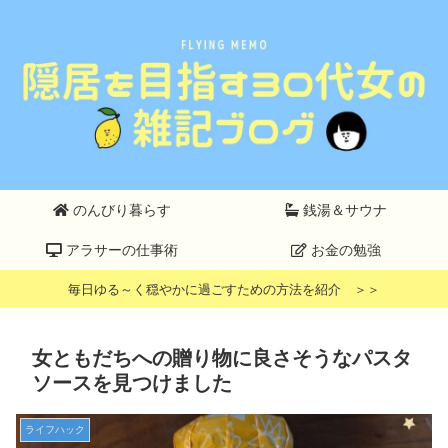
のんびり暮らす
銭湯＆サウナ
アラサーの仕事術
お金の勉強
毎日ゆる～く穏やかに過ごすための方法を紹介 ＞＞
女ともだちへの贈り物に良さそうなパスタ
ソースを見つけました
ライフハック