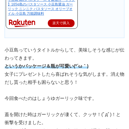
】165g島のパスタソース 小豆島醤油 ガー
リック ニンニク パスタソース オリーブオ
イル 小豆島 万能調味料
楽天で購入
小豆島っていうタイトルからして、美味しそうな感じが伝
わってきます。
というかパッケージ＆瓶が可愛い(*´ω｀)
女子にプレゼントしたら喜ばれそうな気がします。消え物
だし貰った相手も困らないと思う！
今回食べたのはしょうゆガーリック味です。
蓋を開けた時はガーリックが凄くて、クッサ！(ﾟдﾟ)！と
衝撃を受けました。